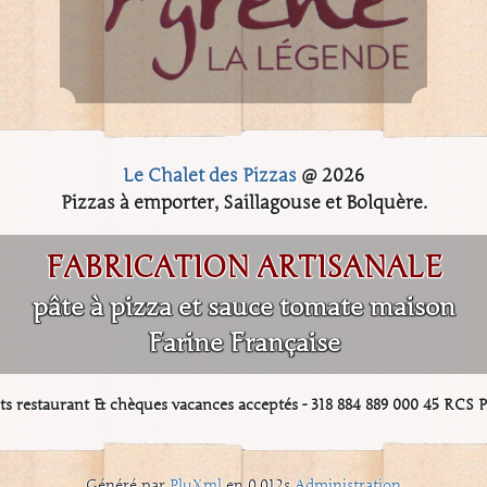
Le Chalet des Pizzas
@ 2026
Pizzas à emporter, Saillagouse et Bolquère.
FABRICATION ARTISANALE
pâte à pizza et sauce tomate maison
Farine Française
ets restaurant & chèques vacances acceptés - 318 884 889 000 45 RCS 
Généré par
PluXml
en 0.012s
Administration