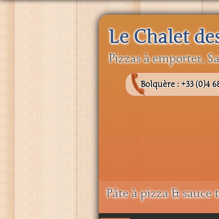
Le Chalet de
Pizzas à emporter, Sa
Bolquère :
+33 (0)4 6
Pâte à pizza & sauce