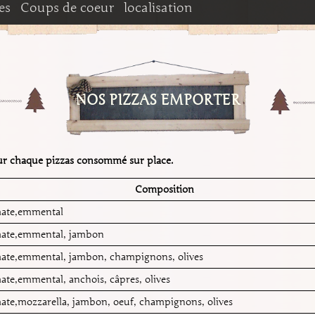
es
Coups de coeur
localisation
aillagouse
rie Pyrène
Fromagerie du Rialet
ORTER
NOS PIZZAS EMPORTER
A BOLQUERE
pour chaque pizzas consommé sur place.
Composition
mate,emmental
mate,emmental, jambon
ate,emmental, jambon, champignons, olives
ate,emmental, anchois, câpres, olives
ate,mozzarella, jambon, oeuf, champignons, olives