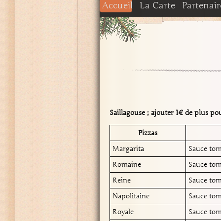
Accueil
La Carte
Partenair
PIZZAS du mois à S
Moutarde
NOS PIZZAS EMP
NOS PANINIS
NOS BOISSONS
PIZZA DU MOIS 
Saillagouse ; ajouter 1€ de plus 
Pizzas
Margarita
Sauce to
Romaine
Sauce to
Reine
Sauce tom
Napolitaine
Sauce tom
Royale
Sauce tom