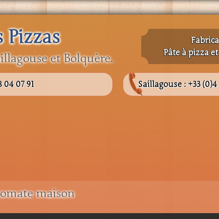
s Pizzas
Fabrica
Pâte à pizza e
illagouse et Bolquère.
8 04 07 91
Saillagouse :
+33 (0)4
 tomate maison