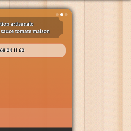
tion artisanale
t sauce tomate maison
 68 04 11 60