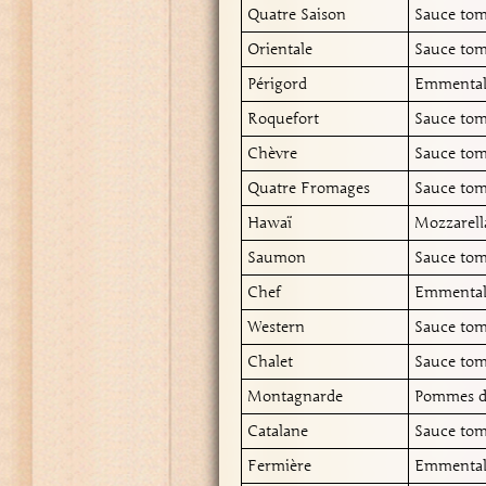
Quatre Saison
Sauce tom
Orientale
Sauce tom
Périgord
Emmental,
Roquefort
Sauce tom
Chèvre
Sauce tom
Quatre Fromages
Sauce tom
Hawaï
Mozzarell
Saumon
Sauce tom
Chef
Emmental,
Western
Sauce toma
Chalet
Sauce tom
Montagnarde
Pommes de 
Catalane
Sauce tom
Fermière
Emmental,